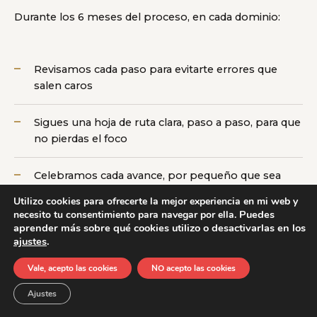
Durante los 6 meses del proceso, en cada dominio:
Revisamos cada paso para evitarte errores que
salen caros
Sigues una hoja de ruta clara, paso a paso, para que
no pierdas el foco
Celebramos cada avance, por pequeño que sea
Utilizo cookies para ofrecerte la mejor experiencia en mi web y
Acompañamos cada lanzamiento de principio a fin
Puedes
necesito tu consentimiento para navegar por ella.
aprender más sobre qué cookies utilizo o desactivarlas en los
ajustes
.
Sostenemos el proceso cuando las ganas flaquean
Vale, acepto las cookies
NO acepto las cookies
Exigimos porque creemos en tu potencial
Ajustes