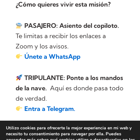
¿Cómo quieres vivir esta misión?
PASAJERO: Asiento del copiloto.
Te limitas a recibir los enlaces a
Zoom y los avisos.
Únete a WhatsApp
TRIPULANTE: Ponte a los mandos
de la nave.
Aquí es donde pasa todo
de verdad.
Entra a Telegram.
Utilizo cookies para ofrecerte la mejor experiencia en mi web y
Si llegamos a 50 tripulantes, libero
Puedes
necesito tu consentimiento para navegar por ella.
aprender más sobre qué cookies utilizo o desactivarlas en los