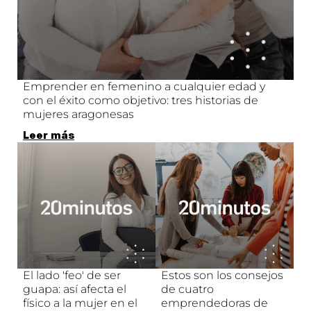
Emprender en femenino a cualquier edad y
con el éxito como objetivo: tres historias de
mujeres aragonesas
Leer más
El lado 'feo' de ser
Estos son los consejos
guapa: así afecta el
de cuatro
físico a la mujer en el
emprendedoras de