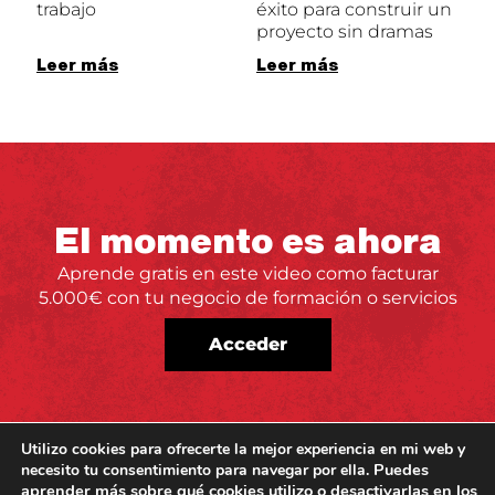
trabajo
éxito para construir un
proyecto sin dramas
Leer más
Leer más
El momento es ahora
Aprende gratis en este video como facturar
5.000€ con tu negocio de formación o servicios
Acceder
Utilizo cookies para ofrecerte la mejor experiencia en mi web y
Puedes
necesito tu consentimiento para navegar por ella.
aprender más sobre qué cookies utilizo o desactivarlas en los