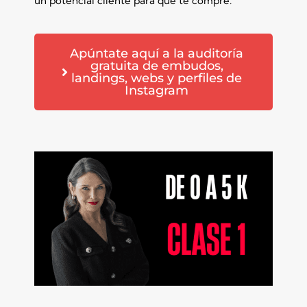
un potencial cliente para que te compre.
Apúntate aquí a la auditoría
gratuita de embudos,
landings, webs y perfiles de
Instagram