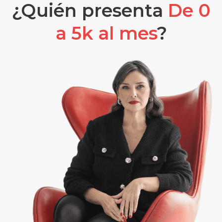
¿Quién presenta
De 0
a 5k al mes
?