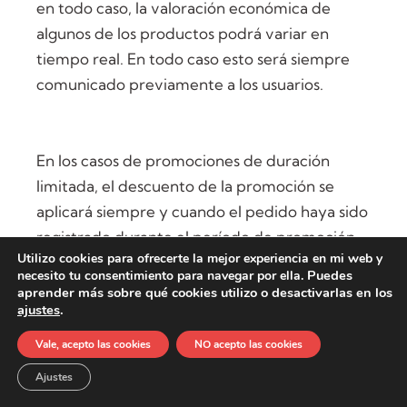
en todo caso, la valoración económica de
algunos de los productos podrá variar en
tiempo real. En todo caso esto será siempre
comunicado previamente a los usuarios.
En los casos de promociones de duración
limitada, el descuento de la promoción se
aplicará siempre y cuando el pedido haya sido
registrado durante el período de promoción.
Utilizo cookies para ofrecerte la mejor experiencia en mi web y
Puedes
necesito tu consentimiento para navegar por ella.
aprender más sobre qué cookies utilizo o desactivarlas en los
ajustes
.
Los datos registrados por los diferentes
métodos de pago constituyen una prueba de
Vale, acepto las cookies
NO acepto las cookies
la fecha en que se realizaron las transacciones
Ajustes
financieras y servirán para determinar si dicho