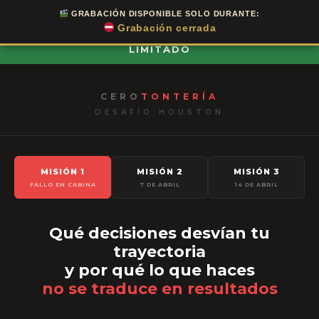
```html
```
GRABACIÓN DISPONIBLE SOLO DURANTE:
Grabación cerrada
MISIÓN 1 DISPONIBLE · SOLO POR TIEMPO
LIMITADO
CERO
TONTERÍA
DESAFÍO HOUSTON
MISIÓN 1
MISIÓN 2
MISIÓN 3
FALLO EN CABINA
7 DE ABRIL
14 DE ABRIL
Qué decisiones desvían tu
trayectoria
y por qué lo que haces
no se traduce en resultados